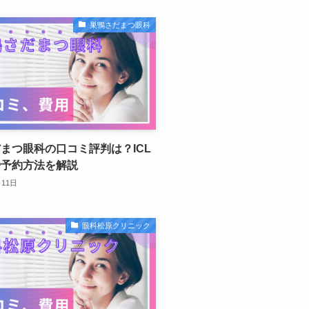
巣鴨さだまつ眼科
まつ眼科の口コミ評判は？ICL
や予約方法を解説
月11日
眼科松原クリニック