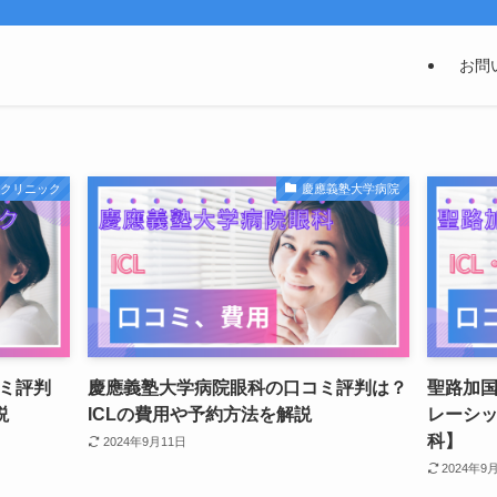
お問
科クリニック
慶應義塾大学病院
ミ評判
慶應義塾大学病院眼科の口コミ評判は？
聖路加国
説
ICLの費用や予約方法を解説
レーシ
科】
2024年9月11日
2024年9