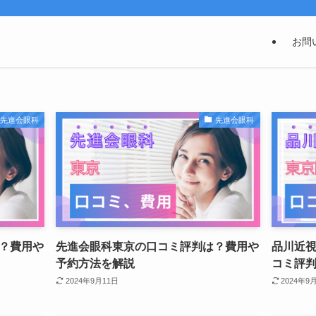
お問
先進会眼科
先進会眼科
？費用や
先進会眼科東京の口コミ評判は？費用や
品川近
予約方法を解説
コミ評
2024年9月11日
2024年9