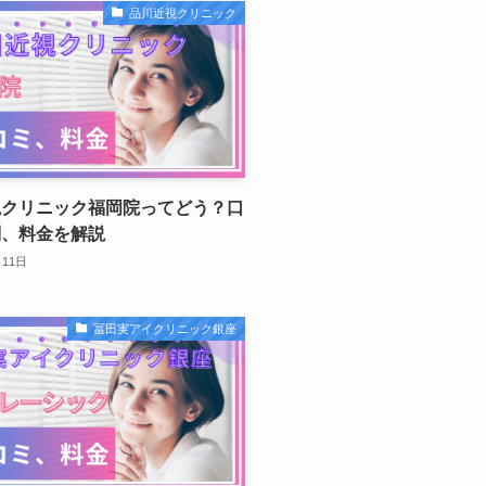
品川近視クリニック
視クリニック福岡院ってどう？口
判、料金を解説
月11日
冨田実アイクリニック銀座