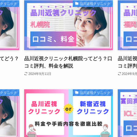
視クリニック
品川近視クリニック
てどう？
品川近視クリニック札幌院ってどう？口
品川近
コミ評判、料金を解説
コミ評
2024年9月11日
2024年9
視クリニック
品川近視クリニック