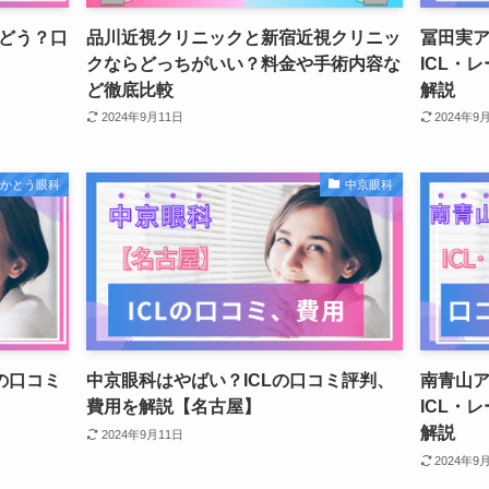
どう？口
品川近視クリニックと新宿近視クリニッ
冨田実
クならどっちがいい？料金や手術内容な
ICL・
ど徹底比較
解説
2024年9月11日
2024年9
幌かとう眼科
中京眼科
の口コミ
中京眼科はやばい？ICLの口コミ評判、
南青山
費用を解説【名古屋】
ICL・
解説
2024年9月11日
2024年9