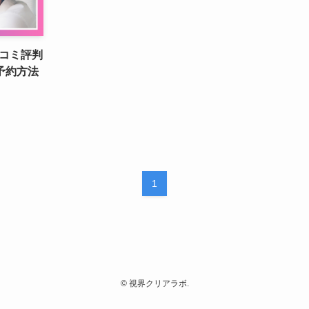
コミ評判
予約方法
1
©
視界クリアラボ.