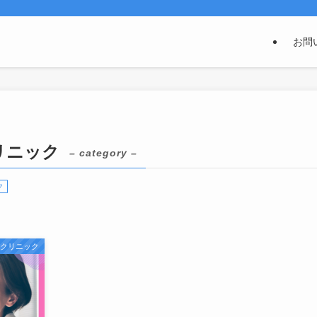
お問
リニック
– category –
ク
科クリニック